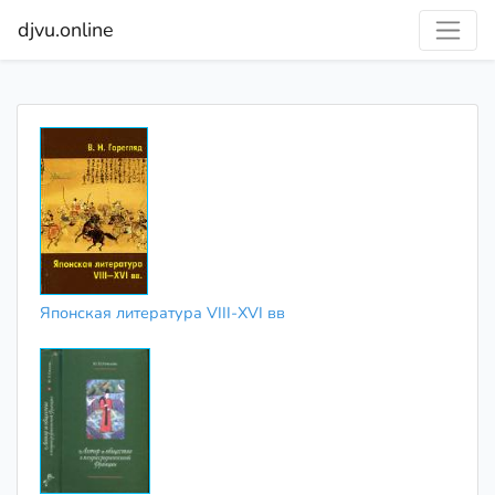
djvu.online
Японская литература VIII-XVI вв