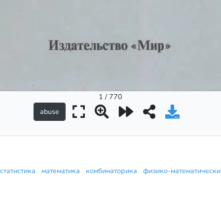
1 / 770
 статистика
математика
комбинаторика
физико-математическ