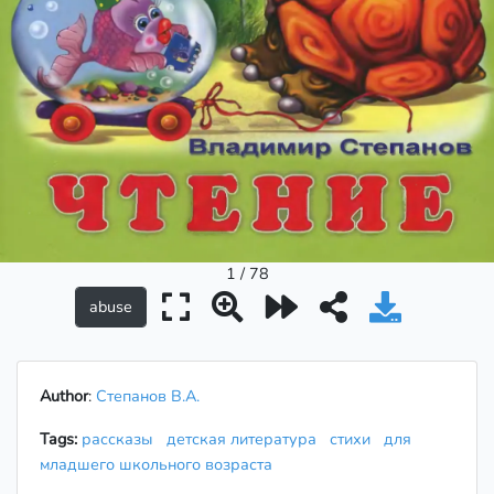
1 / 78
Author
:
Степанов В.А.
Tags:
рассказы
детская литература
стихи
для
младшего школьного возраста