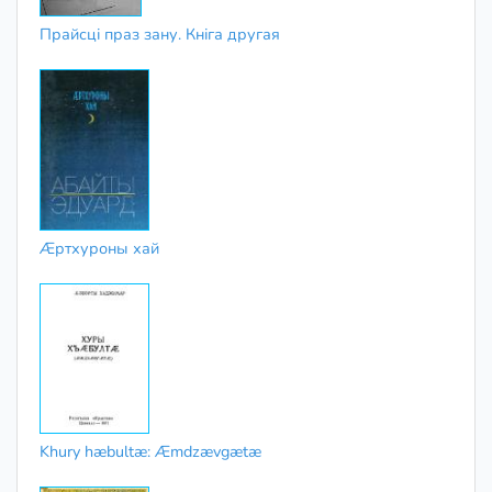
Прайсці праз зану. Кніга другая
Æртхуроны хай
Khury hæbultæ: Æmdzævgætæ