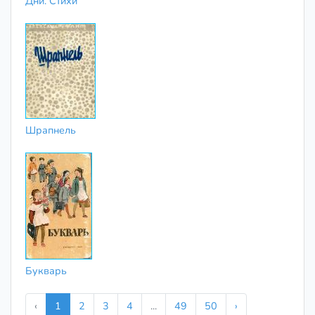
Дни. Стихи
Шрапнель
Букварь
‹
1
2
3
4
...
49
50
›