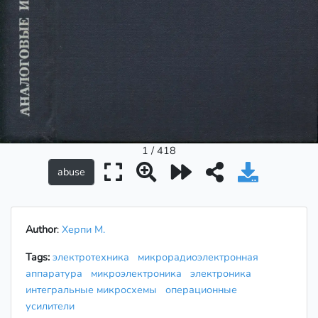
1 / 418
Author
:
Херпи М.
Tags:
электротехника
микрорадиоэлектронная
аппаратура
микроэлектроника
электроника
интегральные микросхемы
операционные
усилители