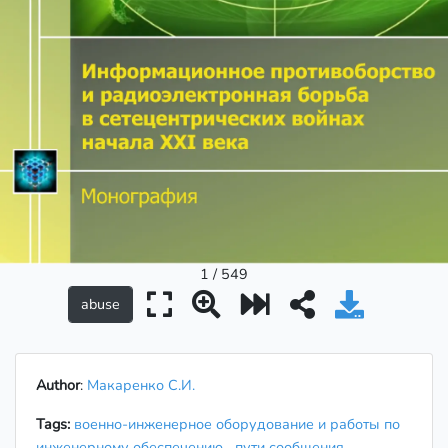
1 / 549
Author
:
Макаренко С.И.
Tags:
военно-инженерное оборудование и работы по
инженерному обеспечению
пути сообщения