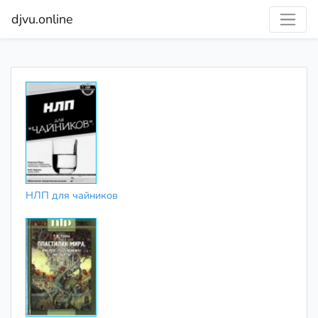
djvu.online
НЛП для чайников