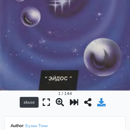
1 / 144
Author
:
Бузан Тони