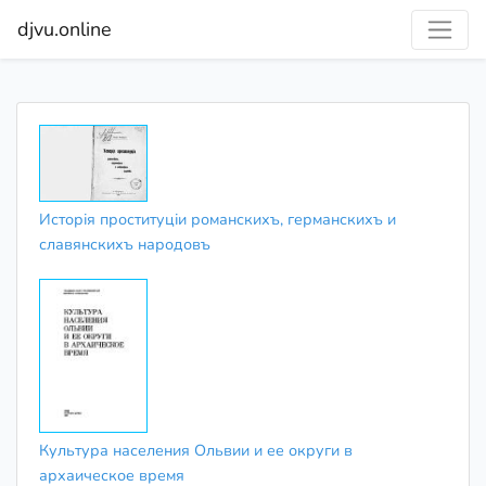
djvu.online
Исторія проституціи романскихъ, германскихъ и
славянскихъ народовъ
Культура населения Ольвии и ее округи в
архаическое время