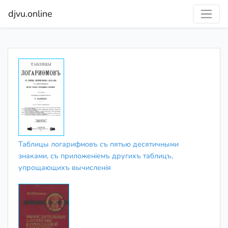
djvu.online
Таблицы логарифмовъ съ пятью десятичными
знаками, съ приложеніемъ другихъ таблицъ,
упрощающихъ вычисленія