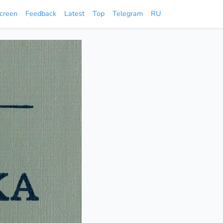
screen
Feedback
Latest
Top
Telegram
RU