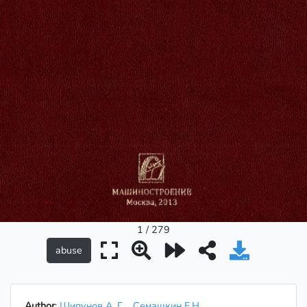
1 / 279
Author
:
Шипунов А. Г.
Семашкин Е.Н.