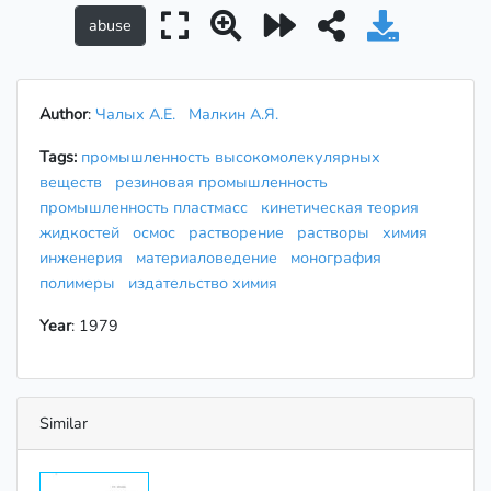
Author
:
Чалых А.Е.
Малкин А.Я.
Tags:
промышленность высокомолекулярных
веществ
резиновая промышленность
промышленность пластмасс
кинетическая теория
жидкостей
осмос
растворение
растворы
химия
инженерия
материаловедение
монография
полимеры
издательство химия
Year
: 1979
Similar