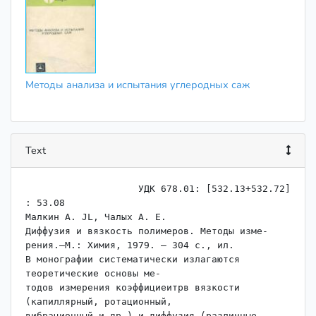
Методы анализа и испытания углеродных саж
Text
                    ﻿УДК 678.01: [532.13+532.72] 
: 53.08

Малкин А. JL, Чалых А. Е.

Диффузия и вязкость полимеров. Методы изме-

рения.—М.: Химия, 1979. — 304 с., ил.

В монографии систематически излагаются 
теоретические основы ме-

тодов измерения коэффициеитрв вязкости 
(капиллярный, ротационный,

вибрационный и др.) и диффузия (различные 