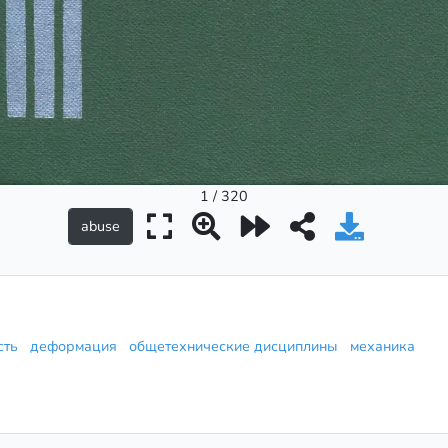
1 / 320
ость
деформация
общетехнические дисциплины
механика