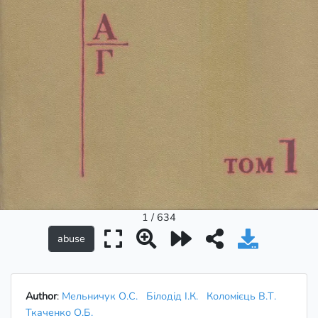
1 / 634
Author
:
Мельничук О.С.
Білодід І.К.
Коломієць В.Т.
Ткаченко О.Б.