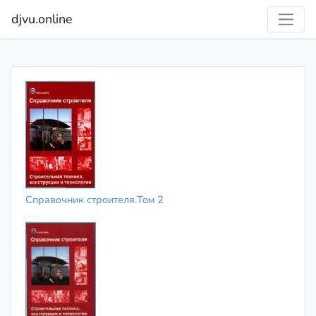
djvu.online
Справочник строителя.Том 2