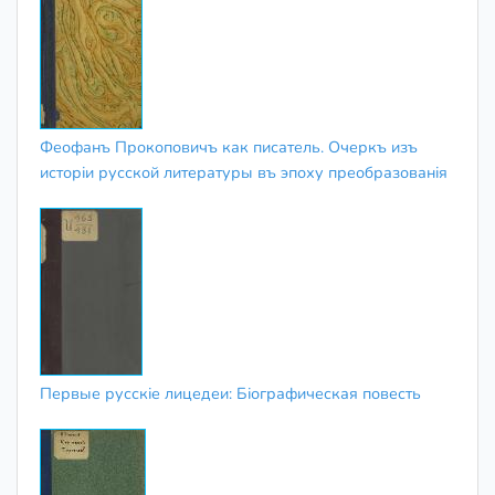
Феофанъ Прокоповичъ как писатель. Очеркъ изъ
исторіи русской литературы въ эпоху преобразованія
Первые русскіе лицедеи: Біографическая повесть