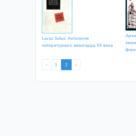
Архи
Locus Solus. Антология
аван
литературного авангарда ХХ века
форм
‹
1
2
›