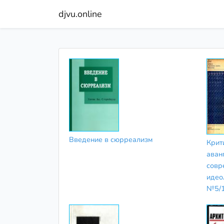
djvu.online
Введение в сюрреализм
Крит
аван
совр
идео
№5/