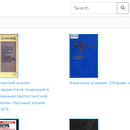
ический анализ
Азиатская алхимия. Сборник э
гардистских тенденций в
еменной протестантской
логии. Научный атеизм
1975