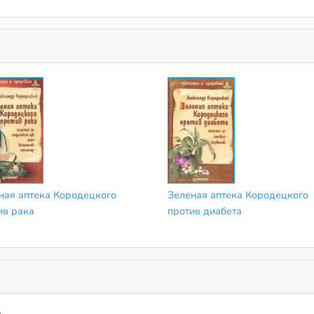
ная аптека Кородецкого
Зеленая аптека Кородецкого
ив рака
против диабета