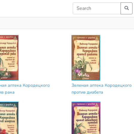
ная аптека Кородецкого
Зеленая аптека Кородецкого
ив рака
против диабета