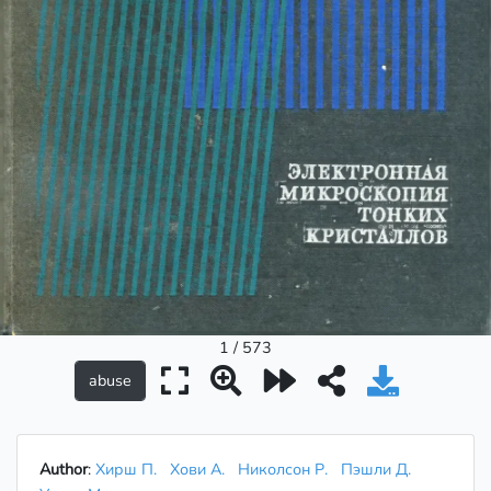
1 / 573
Author
:
Хирш П.
Хови А.
Николсон Р.
Пэшли Д.