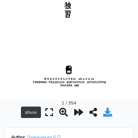
1 / 354
Author
:
Лаврентьев Б.П.