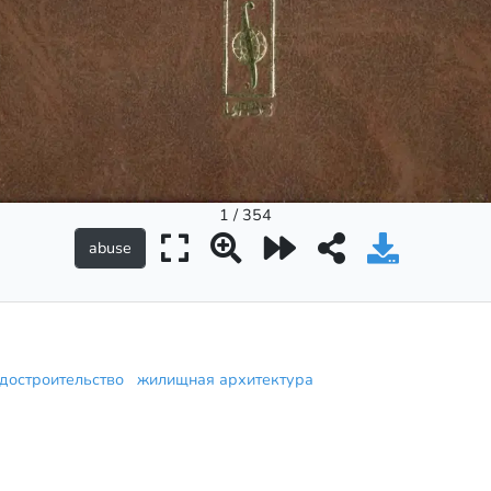
1 / 354
адостроительство
жилищная архитектура