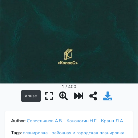
1 / 400
Author
:
Севостьянов А.В.
Конокотин Н.Г.
Кранц Л.А.
Tags:
планировка
районная и городская планировка