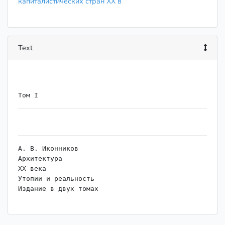
капиталистических стран XX в
Text
А. В. Иконников

Архитектура

XX века

Утопии и реальность

Издание в двух томах

Том I

Прогресс-Традиция
