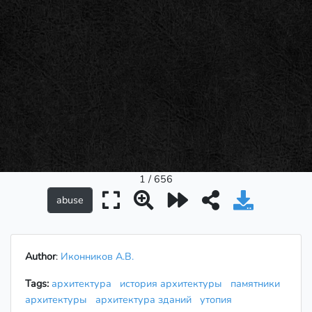
1 / 656
Author
:
Иконников А.В.
Tags:
архитектура
история архитектуры
памятники
архитектуры
архитектура зданий
утопия