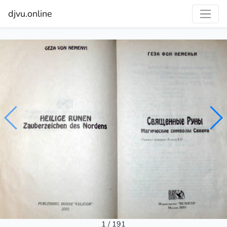
djvu.online
1 / 191