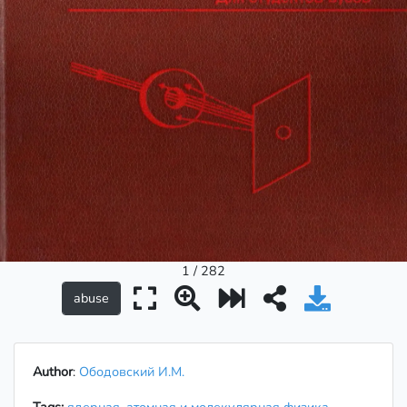
1 / 282
Author
:
Ободовский И.М.