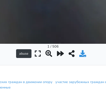
1 / 506
тских граждан в движении опору
участие зарубежных граждан в
ленные