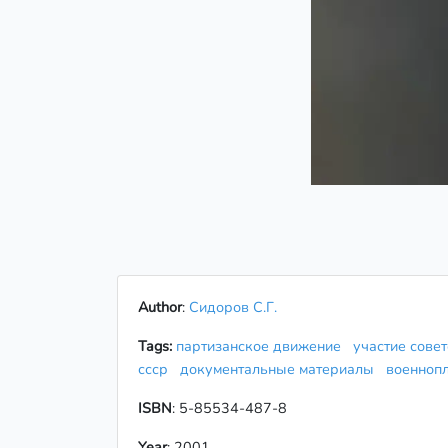
Author
:
Сидоров С.Г.
Tags:
партизанское движение
участие сове
ссср
документальные материалы
военноп
ISBN
: 5-85534-487-8
Year
: 2001