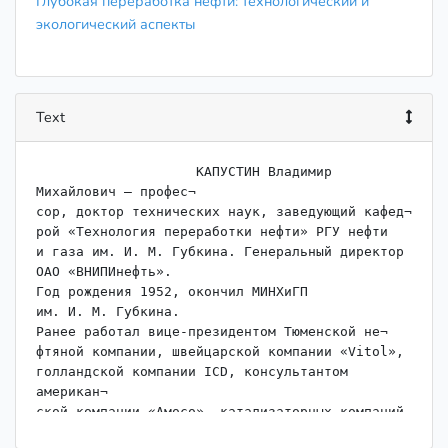
Глубокая переработка нефти: технологический и
экологический аспекты
Text
                    КАПУСТИН Владимир 
Михайлович — профес¬

сор, доктор технических наук, заведующий кафед¬

рой «Технология переработки нефти» РГУ нефти

и газа им. И. М. Губкина. Генеральный директор

ОАО «ВНИПИнефть».

Год рождения 1952, окончил МИНХиГП

им. И. М. Губкина.

Ранее работал вице-президентом Тюменской не¬

фтяной компании, швейцарской компании «Vitol»,

голландской компании ICD, консультантом 
американ¬

ской компании «Амосо», катализаторных компаний

«Grace Davison», «Criterion».
