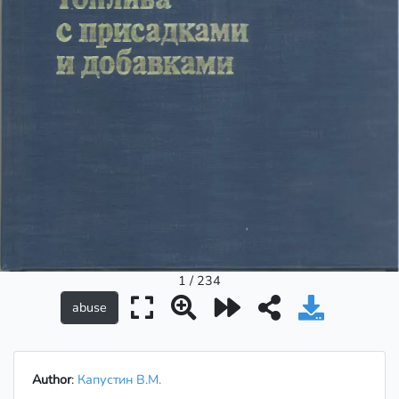
1 / 234
Author
:
Капустин В.М.