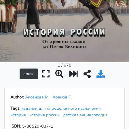
1 / 678
Author
:
Аксёнова М.
Храмов Г.
Tags:
издания для определенного назначения
история
история россии
детская энциклопедия
ISBN
: 5-86529-037-1