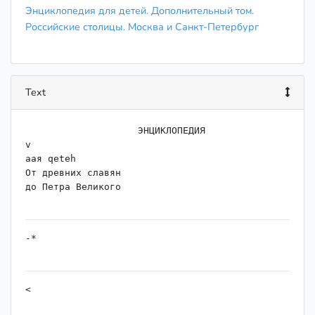
Энциклопедия для детей. Дополнительный том.
Российские столицы. Москва и Санкт-Петербург
Text
                    ЭНЦИКЛОПЕДИЯ

v

аая qeteh

От древних славян

до Петра Великого

-*

<

о
