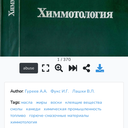
1 / 370
Author
:
Гуреев А.А.
Фукс И.Г.
Лашхи В.Л.
Tags:
масла
жиры
воски
клеящие вещества
смолы
камеди
химическая промышленность
топливо
горюче-смазочные материалы
химмотология