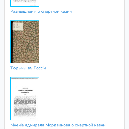
Размышленія о смертной казни
Тюрьмы въ Россіи
Мненіе адмирала Мордвинова о смертной казни