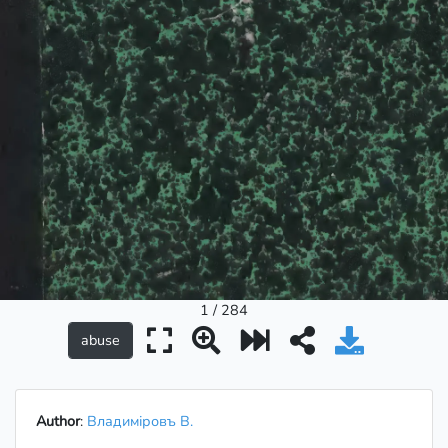
1 / 284
Author
:
Владиміровъ В.