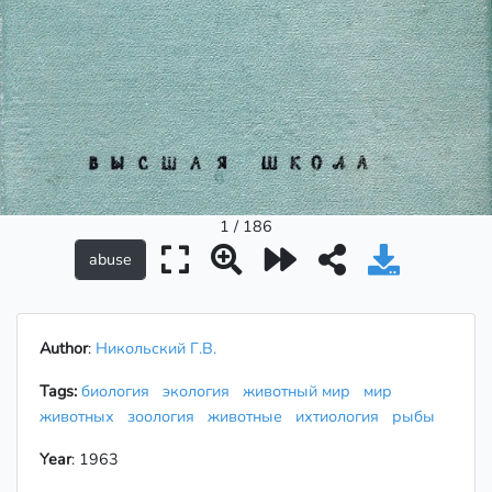
1 / 186
Author
:
Никольский Г.В.
Tags:
биология
экология
животный мир
мир
животных
зоология
животные
ихтиология
рыбы
Year
: 1963