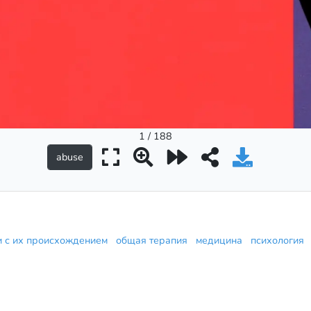
1 / 188
ии с их происхождением
общая терапия
медицина
психология