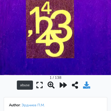
1 / 138
Author
:
Эрдниев П.М.