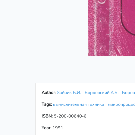
Author
:
Зайчик Б.И.
Борковский А.Б.
Боров
Tags:
вычислительная техника
микропроце
ISBN
: 5-200-00640-6
Year
: 1991