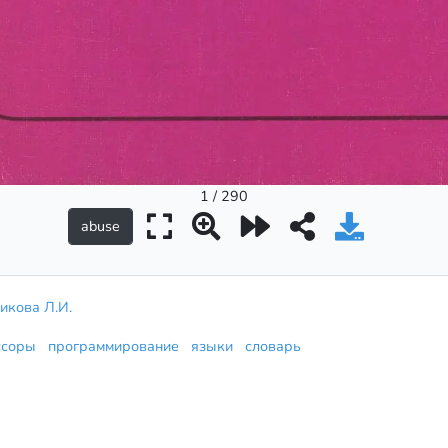
1 / 290
икова Л.И.
ссоры
программирование
языки
словарь