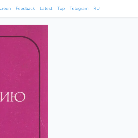
screen
Feedback
Latest
Top
Telegram
RU