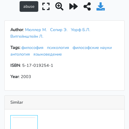
Author
:
Мюллер М.
Сепир Э.
Уорф Б.Л.
Витгейнштейн Л.
Tags:
философия
психология
философские науки
антология
языковедение
ISBN
: 5-17-019254-1
Year
: 2003
Similar