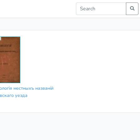
ологія местныхъ названій
вскаго уезда