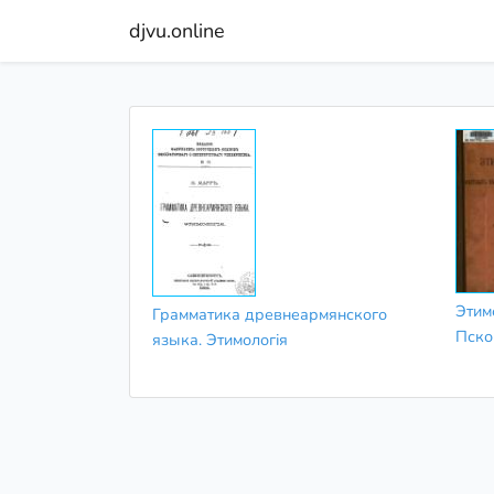
djvu.online
Этим
Грамматика древнеармянского
Пско
языка. Этимологія