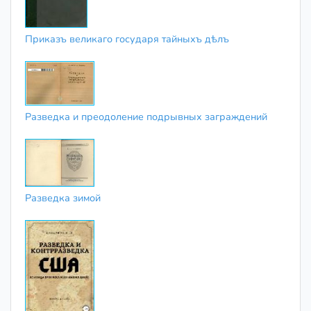
Приказъ великаго государя тайныхъ дѣлъ
Разведка и преодоление подрывных заграждений
Разведка зимой