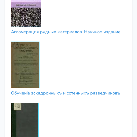
Агломерация рудных материалов. Научное издание
Обученіе эскадронныхъ и сотенныхъ разведчиковъ