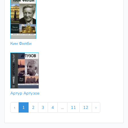
Ким Филби
Артур Артузов
‹
1
2
3
4
...
11
12
›