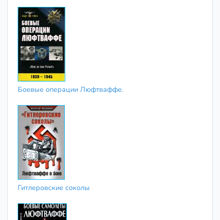
Боевые операции Люфтваффе.
Гитлеровские соколы