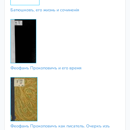
Батюшковъ, его жизнь и сочиненія
Феофанъ Прокоповичъ и его время
Феофанъ Прокоповичъ как писатель. Очеркъ изъ