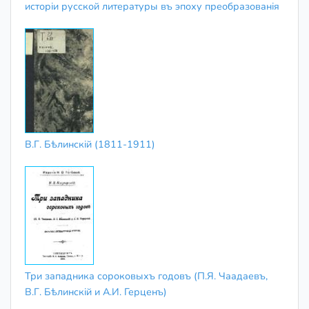
исторіи русской литературы въ эпоху преобразованія
В.Г. Бѣлинскій (1811-1911)
Три западника сороковыхъ годовъ (П.Я. Чаадаевъ,
В.Г. Бѣлинскій и А.И. Герценъ)