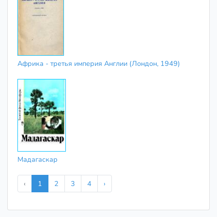
Африка - третья империя Англии (Лондон, 1949)
Мадагаскар
‹
1
2
3
4
›