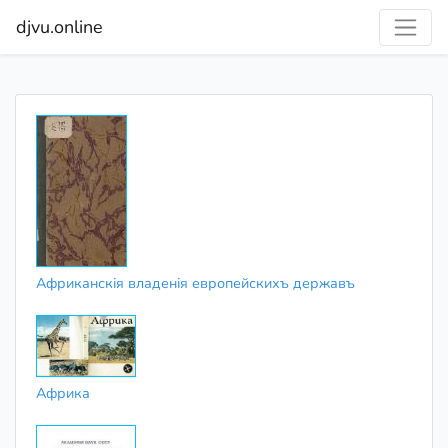
djvu.online
Африканскія владенія европейскихъ державъ
Африка