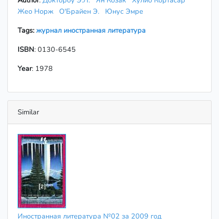
Author
:
Доктороу Э.Л.
Ян Козак
Хулио Кортасар
Жео Норж
О'Брайен Э.
Юнус Эмре
Tags:
журнал иностранная литература
ISBN
: 0130-6545
Year
: 1978
Similar
Иностранная литература №02 за 2009 год