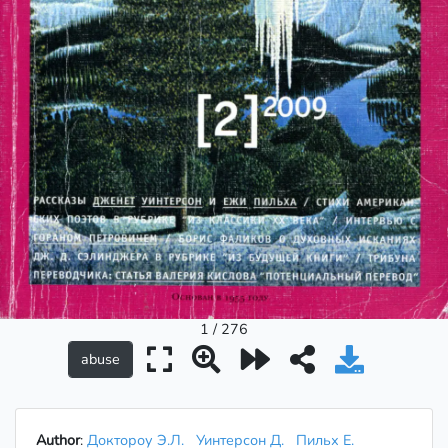
1 / 276
Author
:
Доктороу Э.Л.
Уинтерсон Д.
Пильх Е.