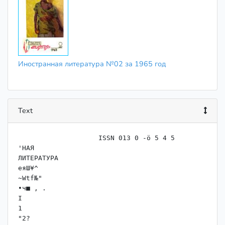
Иностранная литература №02 за 1965 год
Text
                    ISSN 013 0 -ö 5 4 5

'НАЯ

ЛИТЕРАТУРА

еяШ¥^

~Wtf№"

•ч■ , .

I

1

"2?
