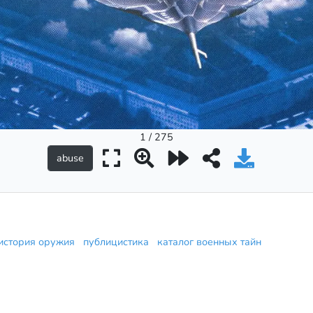
1 / 275
история оружия
публицистика
каталог военных тайн