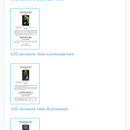
100 великих тайн космонавтики
100 великих тайн Вселенной