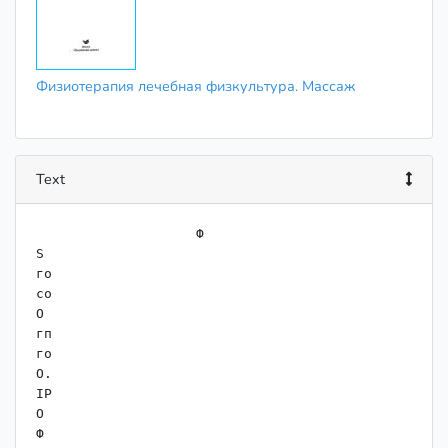
Физиотерапия лечебная физкультура. Массаж
Text
                    ﻿Ф

S

го

со

О

гп

го

О.

IP

О

Ф
