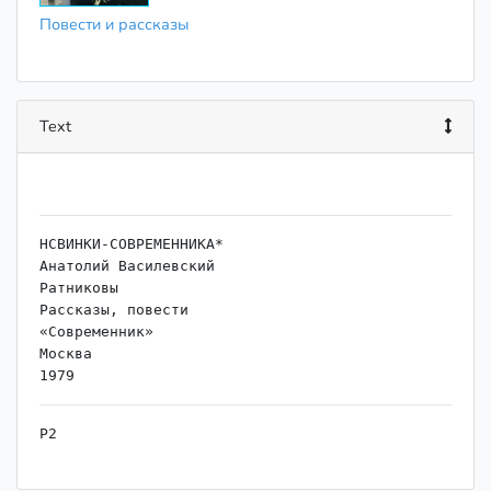
Повести и рассказы
Text
НСВИНКИ-СОВРЕМЕННИКА*

Анатолий Василевский

Ратниковы

Рассказы, повести

«Современник»

Москва

Р2

В19

Василевский А. П.
