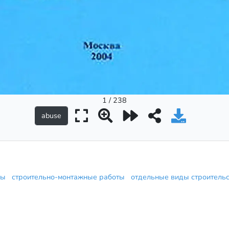
1 / 238
алы
строительно-монтажные работы
отдельные виды строитель