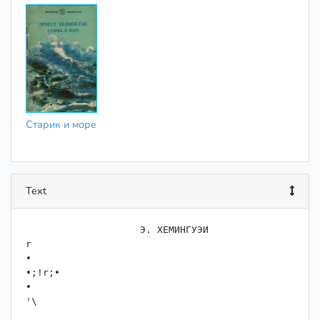
Старик и море
Text
                    Э. ХЕМИНГУЭИ

r

•

•;!r;•

•

'\
